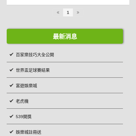
1
最新消息
百家樂技巧大全公開
世界盃足球賽結果
富遊娛樂城
老虎機
539開獎
娛樂城註冊送