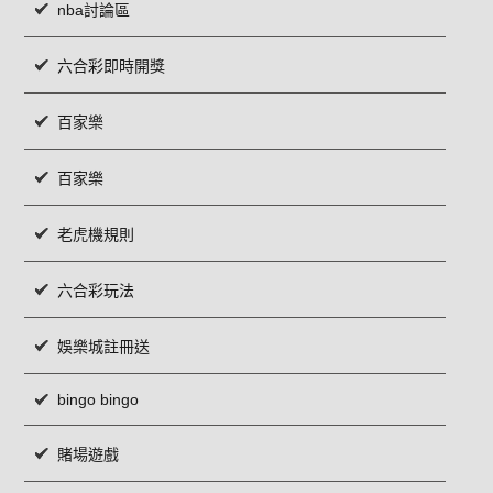
nba討論區
六合彩即時開獎
百家樂
百家樂
老虎機規則
六合彩玩法
娛樂城註冊送
bingo bingo
賭場遊戲